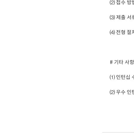
⑵ 접수 방법 
⑶ 제출 서
⑷ 전형 절
# 기타 사
⑴ 인턴십 
⑵ 우수 인