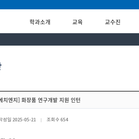
학과소개
교육
교수진
항
에치엔지] 화장품 연구개발 지원 인턴
작성일
2025-05-21
조회수
654